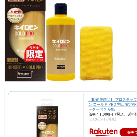
【即納在庫品】 プロスタッフ
ン ゴールド PRO 初回限定P
ーター付き A-85
価格：1,980円（税込、送料
(2026/5/12時点)
楽天