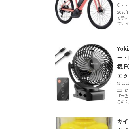
202
202
を新た
ている
Yok
ー・
機 
ェッ
202
車用にも
「本当
るの？
キイ