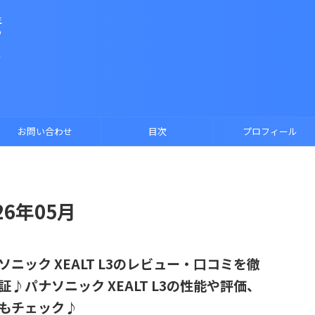
生
も
防
る
お問い合わせ
目次
プロフィール
6年05月
ソニック XEALT L3のレビュー・口コミを徹
証♪パナソニック XEALT L3の性能や評価、
もチェック♪