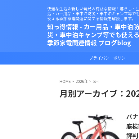
快適な生活＆新しい発見＆有益な情報！暮らし・
活・カー用品・車中泊防災・車中泊キャンプ等で
使える季節家電関連に関する情報を解説します。
知っ得情報 - カー用品・車中泊
災・車中泊キャンプ等でも使え
季節家電関連情報 ブログblog
プライバシーポリシー
HOME
>
2026年
>
5月
月別アーカイブ：202
パナ
底検
評判