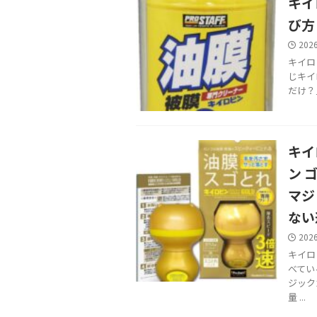
キイ
び方
202
キイロ
じキイ
だけ？
キイ
ン 
マジ
ない
202
キイロ
べてい
ジック
量 ...