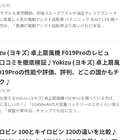
6/5/31
6年モデルも発売開始、前後スルーアクスルや油圧ディスクブレーキ
に搭載し人気の電動アシスト自転車 パナソニック XEALT L3を調べ
方は、「普通の電動アシスト自転車より高いけれど本当 ...
izu (ヨキズ) 卓上扇風機 F019Proのレビュ
口コミを徹底検証♪Yokizu (ヨキズ) 卓上扇風
F019Proの性能や評価、評判、どこの国かもチ
ク♪
6/5/30
使えるYokizu (ヨキズ) 卓上扇風機 F019Proを調べている方は、
に涼しいの？」「10400mAhの大容量バッテリーはどのくらい使え
」「寝室や車中泊、キャンプでも役に立つ ...
ロビン 100とキイロビン 120の違いを比較♪