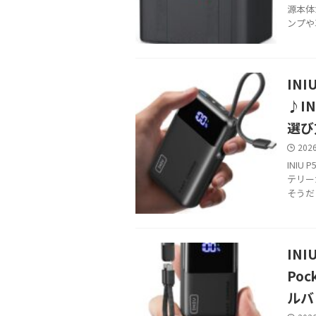
源本体
ンプや
INI
♪IN
選び
202
INI
テリー
そうだ
IN
Poc
ルバ