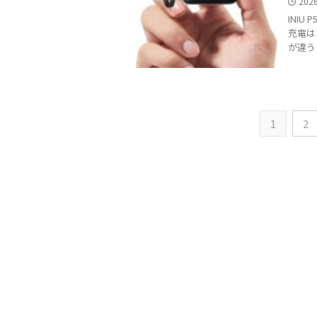
202
INIU
充電は
が違う
1
2