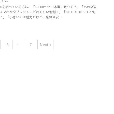
6/5/22
 P50を調べている方は、「10000mAhで本当に足りる？」「45W急速
スマホやタブレットにどれくらい便利？」「INIU P41やP51Lと何
？」「小さいのは魅力だけど、発熱や安 ...
3
…
7
Next »