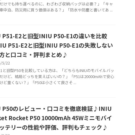
だけでも持ち運べるのに、わざわざ収納バッグは必要？」「キャ
車中泊、防災用に買う価値はある？」「防水や防塵と書いてあ ...
U P51-E2と旧型INIU P50-E1の違いを比較
IU P51-E2と旧型INIU P50-E1の失敗しない
方と口コミ・評判まとめ♪
6/5/22
U P51と旧型P50を比較している方は、「どちらもINIUのモバイルバッ
だけど、結局どっちを買えばいいの？」「P51は20000mAhで安心
けど重くない？」「P50は小さくて良さそ ...
IU P50のレビュー・口コミを徹底検証♪INIU
ket Rocket P50 10000mAh 45Wミニモバイ
ッテリーの性能や評価、評判もチェック♪