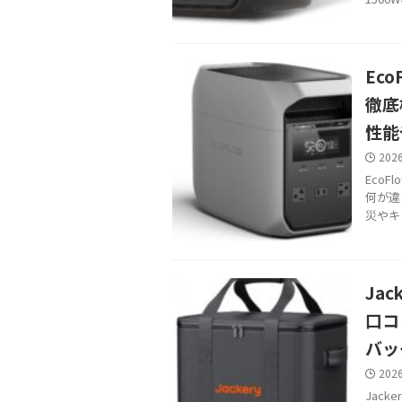
Eco
徹底検
性能
202
EcoFl
何が違
災やキャ
Ja
口コ
バッ
202
Jac