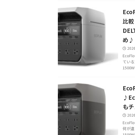
Eco
比較♪
DE
め♪
202
EcoF
ている
1500
Ec
♪Ec
もチ
202
EcoFl
何が違
1500