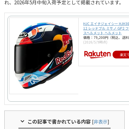
れ、2026年5月中旬入荷予定として掲載されています。
HJC エイチジェイシー HJH30
12 レッドブル ミサノ GP2
スヘルメット ヘルメット
価格：79,200円（税込、送料
(2026/5/9時点)
楽天
この記事で書かれている内容
[
非表示
]