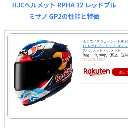
HJCヘルメット RPHA 12 レッドブル
ミサノ GP2の性能と特徴
HJC エイチジェイシー HJH30
12 レッドブル ミサノ GP2
スヘルメット ヘルメット
価格：79,200円（税込、送料
(2026/5/9時点)
楽天