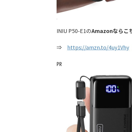
INIU P50-E1の
Amazonならこ
⇒
https://amzn.to/4uy1Vhy
㏚