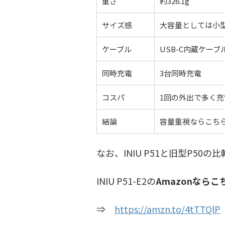
重さ
約326.1g
サイズ感
大容量としては小
ケーブル
USB-C内蔵ケーブ
同時充電
3台同時充電
コスパ
1回の外出で多く
結論
容量重視ならこち
なお、INIU P51と旧型P50
INIU P51-E2の
Amazonならこ
⇒
https://amzn.to/4tTTQlP