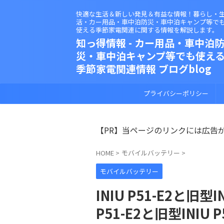
快適な生活＆新しい発見＆有益な情報！暮らし・
活・カー用品・車中泊防災・車中泊キャンプ等で
使える季節家電関連に関する情報を解説します。
知っ得情報 - カー用品・車中泊
災・車中泊キャンプ等でも使え
季節家電関連情報 ブログblog
プライバシーポリシー
【PR】当ページのリンクには広告
HOME
>
モバイルバッテリー
>
モバイルバッテリー
INIU P51-E2と旧型
P51-E2と旧型INI