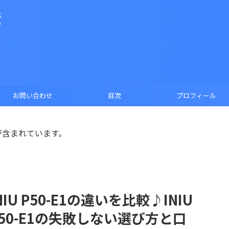
生
も
防
る
お問い合わせ
目次
プロフィール
が含まれています。
INIU P50-E1の違いを比較♪INIU
U P50-E1の失敗しない選び方と口