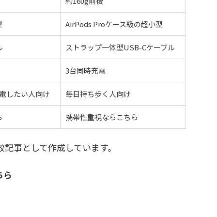
約160g前後
型
AirPods Proケース級の超小型
ル
ストラップ一体型USB-Cケーブル
3台同時充電
充電したい人向け
毎日持ち歩く人向け
ら
携帯性重視ならこちら
の比較記事として作成しています。
ちら