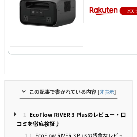
楽天
この記事で書かれている内容
[
非表示
]
1
EcoFlow RIVER 3 Plusのレビュー・口
コミを徹底検証♪
1.1
EcoFlow RIVER 3 Plusの残念なレビュ