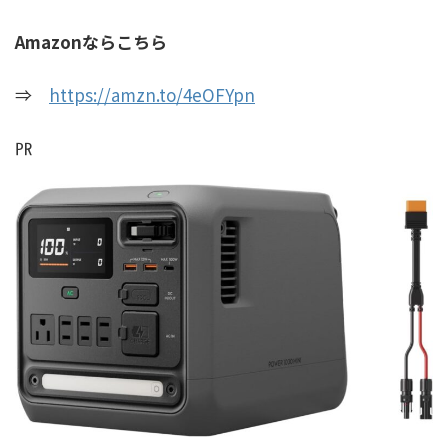
Amazonならこちら
⇒
https://amzn.to/4eOFYpn
㏚